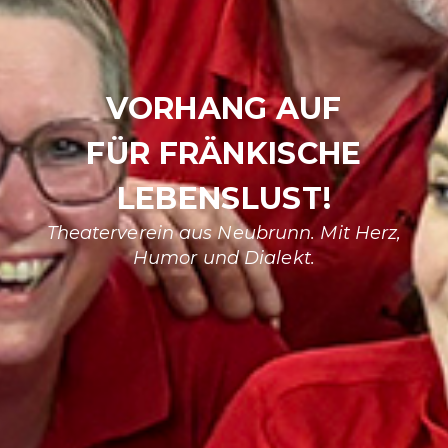
VORHANG AUF
FÜR FRÄNKISCHE
LEBENSLUST!
Theaterverein aus Neubrunn. Mit Herz,
Humor und Dialekt.