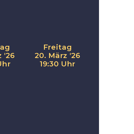
tag
Freitag
z '26
20. März '26
Uhr
19:30 Uhr