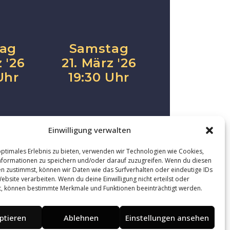
ag
Samstag
 '26
21. März '26
Uhr
19:30 Uhr
Einwilligung verwalten
optimales Erlebnis zu bieten, verwenden wir Technologien wie Cookies,
formationen zu speichern und/oder darauf zuzugreifen. Wenn du diesen
n zustimmst, können wir Daten wie das Surfverhalten oder eindeutige IDs
ebsite verarbeiten. Wenn du deine Einwilligung nicht erteilst oder
t, können bestimmte Merkmale und Funktionen beeinträchtigt werden.
Norbert Schilling
Am Mühlweg 5, Neubrunn
ptieren
Ablehnen
Einstellungen ansehen