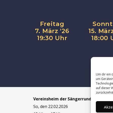
Freitag
Sonnt
7. März '26
15. März
19:30 Uhr
18:00 
Um dir ein 
um Gerätein
Technologie
auf dieser W
zurückziehs
Vereinsheim der Sängerrunde
So, den 22.02.2026
Akze