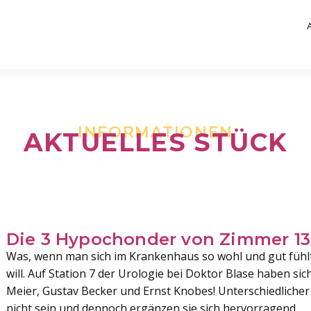
INFORMATIONEN
AKTUELLES STÜCK
Die 3 Hypochonder von Zimmer 13
Was, wenn man sich im Krankenhaus so wohl und gut fühl
will. Auf Station 7 der Urologie bei Doktor Blase haben si
Meier, Gustav Becker und Ernst Knobes! Unterschiedlicher
nicht sein und dennoch ergänzen sie sich hervorragend.